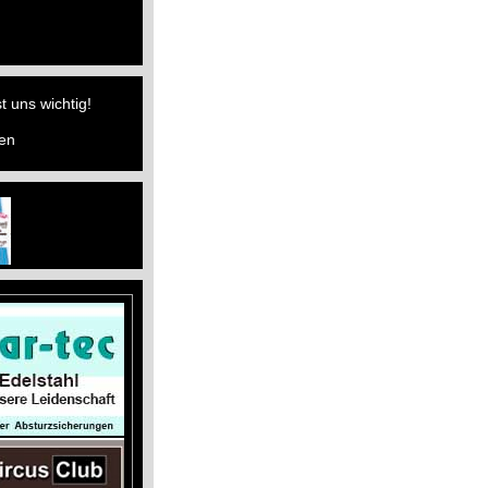
t uns wichtig!
fen