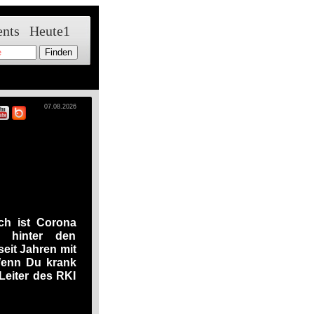
ents
Heute1
07.08.2026
ich ist Corona
t hinter den
eit Jahren mit
 Wenn Du krank
Leiter des RKI